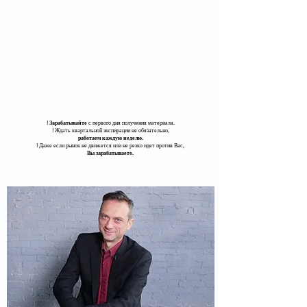
Пишите мне в личку из любой Тренинговой группы - если Вы
проходили групповые тренинги или в Скайп, если Вы
проходили Индивидуальные занятия. Стоимость 190К.
Кодовое слово: "Дмитрий, хочу стратегию "Спрэд квартальной
экспирации + недельная премия".
Бесплатно к Методу доступен МОДУЛЬ
"НАСТРОЙКА QUIK для FORTS ПОД
КЛЮЧ"
!
Зарабатывайте
с первого дня получения материала.
​! Ждать квартальной экспирации не обязательно,
работаем каждую неделю.
​! Даже если рынок не движется или не резко идет против Вас,
Вы зарабатываете.