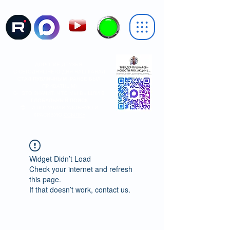
ДОРОГИЕ ДРУЗЬЯ,
С СЕГОДНЯШНЕГО ДНЯ НАШ КАНАЛ
СТАЛ
ПУБЛИЧНЫМ
(РАНЕЕ БЫЛ
ПРИВАТНЫМ)
🥳 ЭТО ЗНАЧИТ, ЧТО МЫ ВЫШЛИ В
ГЛОБАЛЬНЫЙ ПОИСК
😎 ...И ПОЛУЧИЛИ УДОБНУЮ И
КРАСИВУЮ
ССЫЛКУ
Widget Didn’t Load
Check your internet and refresh
this page.
If that doesn’t work, contact us.