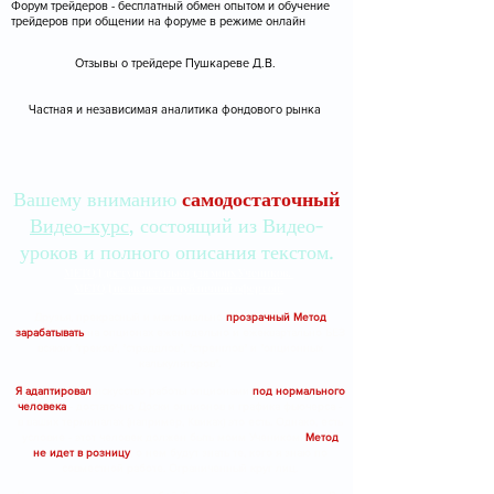
Форум трейдеров - бесплатный обмен опытом и обучение
трейдеров при общении на форуме в режиме онлайн
Отзывы о трейдере Пушкареве Д.В.
Частная и независимая аналитика фондового рынка
Вашему вниманию
самодостаточный
Видео-курс
, состоящий из Видео-
уроков и полного описания текстом.
МЕТОД доступен только для моих Учеников.
МЕТОД не является публичной офертой.
Друзья, прекрасный и максимально
прозрачный Метод
зарабатывать
на опционах еженедельно и ежеквартально БЕЗ
всяких "греков", "стрэддлов", "стренглов" и "опционных
калькуляторов".
Я адаптировал
искусство работы опционами
под нормального
человека
- достаточно Доски опционов и графика фьючерса -
в ваших терминалах (например, Квиках) это есть. Однако, есть
условие - этот человек должен быть моим Учеником.
Метод
не идет в розницу
, о нем будут знать те, кого я знаю по
совместной работе. Ограниченный круг лиц.