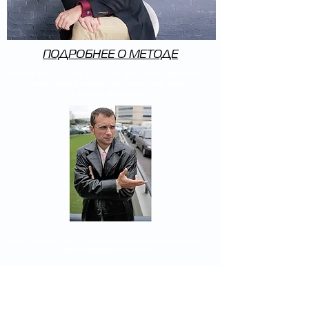
ПОДРОБНЕЕ О МЕТОДЕ
УРОКИ №9, №10, №11, №12 и №13: КАК НА ЭКСПИРАЦИЮ
УСТОЯТЬ ПЕРЕД МАНИПУЛЯТОРОМ И ИЗ УБЫТКА
СДЕЛАТЬ ПРИБЫЛЬ
КАК СПАСАТЬ СЧЕТ В СИТУАЦИИ КОГДА МАНИПУЛЯТОР
ЗАВЕЗ СТРАЙКИ В УБЫТОК
В ЭТИХ УРОКАХ НЕ ТОЛЬКО ТЕОРИЯ И ОБЪЯСНЕНИЯ
ЧТО ПРОИСХОДИТ, НО И КАК ДЕЙСТВОВАТЬ В
СИТУАЦИИ МАНИПУЛИРОВАНИЯ РЫНКОМ. ЧТО ДЕЛАТЬ
"ЗДЕСЬ И СЕЙЧАС", ЕСЛИ ПОРТФЕЛЬ ОКАЗАЛСЯ В
УБЫТКЕ. КАКИЕ ПОЗИЦИИ РЕЗАТЬ, В КАКОЙ СЕЙЧАС