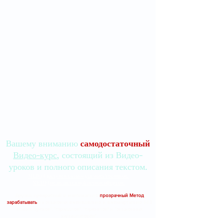
Вашему вниманию
самодостаточный
Видео-курс
, состоящий из Видео-
уроков и полного описания текстом.
МЕТОД доступен только для моих Учеников.
МЕТОД не является публичной офертой.
Друзья, прекрасный и максимально
прозрачный Метод
зарабатывать
на опционах еженедельно и ежеквартально БЕЗ
всяких "греков", "стрэддлов", "стренглов" и "опционных
калькуляторов".