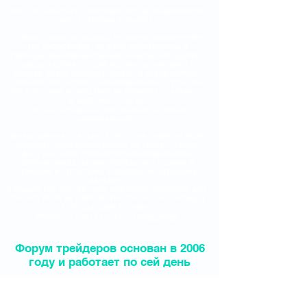
КАК СПАСАТЬ СЧЕТ В СИТУАЦИИ КОГДА МАНИПУЛЯТОР
ЗАВЕЗ СТРАЙКИ В УБЫТОК
В ЭТИХ УРОКАХ НЕ ТОЛЬКО ТЕОРИЯ И ОБЪЯСНЕНИЯ
ЧТО ПРОИСХОДИТ, НО И КАК ДЕЙСТВОВАТЬ В
СИТУАЦИИ МАНИПУЛИРОВАНИЯ РЫНКОМ. ЧТО ДЕЛАТЬ
"ЗДЕСЬ И СЕЙЧАС", ЕСЛИ ПОРТФЕЛЬ ОКАЗАЛСЯ В
УБЫТКЕ. КАКИЕ ПОЗИЦИИ РЕЗАТЬ, В КАКОЙ СЕЙЧАС
СТРАЙК И ДАТУ НУЖНО ПЕРЕКЛАДЫВАТЬСЯ. ТО ЕСТЬ,
ЭТО ТОРГОВАЯ КОНКРЕТИКА НА ПРИМЕРЕ РЕАЛЬНОГО
И БОЛЬШОГО СЧЕТА
(кстати, на будущее тоже пригодится - прием
универсальный).
ПОКАЗЫВАЮ НА РЕАЛЬНОМ СЧЕТЕ, НА ПРИМЕРЕ МОИХ
ПОЗИЦИЙ! ПОКАЗЫВАЮ ПРЯМО НА КВИКЕ ОПЦИОН
ДЕСК И В КАКИЕ СТРАЙКИ Я ПЕРЕКЛАДЫВАЮСЬ
РЕАЛЬНЫМИ ДЕНЬГАМИ, ПОКАЗЫВАЮ В КАКИХ Я
СТРАЙКАХ И ЧТО ДЕЛАЮ В ПОДОБНЫХ СИТУАЦИЯХ
ДАЛЬШЕ.
В ОБЩЕМ КАК ВСЕГДА - ВСЁ ПОД КЛЮЧ. ПОДОЙДЕТ ДЛЯ
ТЕХ, КТО ПОКА НЕ СТАЛ ПАРТНЕРОМ, НО УЖЕ ПРОШЕЛ
ХОТЯ БЫ ОДИН ТРЕНИНГ.
УРОКИ №11, №12 и №13 - из
Практикума
Форум трейдеров основан в 2006
году и работает по сей день
Форум трейдеров - фондовый рынок, интернет трейдинг, форум и клуб трейдеров ММВБ, акции Первого Эшелона, "голубые фишки": Лукойл, Газпром, Роснефть.
Фьючерсы и Опционы ФОРТС. Акции Второго Эшелона. Поддержка-сопротивление. Обмен валют, Валютная корзина. Рейтинг брокеров. Форум Пушкарёва. Курс рубля,
индекс доллара, прогноз курса рубля, сколько будет стоить рубль. Дмитрий Пушкарев о леммингах. Евро, доллар, трейдеры, валюта. Технический Анализ.Срочный
рынок и Акции ММВБ. Индекс РТС, S&P500 Американский рынок акций, инвестиционные идеи. Бесплатный Форум трейдеров, торговые идеи. Фигуры технического
анализа. Куда вложить деньги. Облигации, фьючерсы на нефть. Как заработать на бирже.Как торговать на бирже.ЦБ РФ, Центральный Банк России, ставка
рефинансирования. Дмитрий Пушкарев.