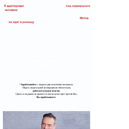
Я адаптировал
искусство работы опционами
под нормального
человека
- достаточно Доски опционов и графика фьючерса -
в ваших терминалах (например, Квиках) это есть. Однако, есть
условие - этот человек должен быть моим Учеником.
Метод
не идет в розницу
, о нем будут знать те, кого я знаю по
совместной работе. Ограниченный круг лиц.
Пишите мне в личку из любой Тренинговой группы - если Вы
проходили групповые тренинги или в Скайп, если Вы
проходили Индивидуальные занятия. Стоимость 190К.
Кодовое слово: "Дмитрий, хочу стратегию "Спрэд квартальной
экспирации + недельная премия".
Бесплатно к Методу доступен МОДУЛЬ
"НАСТРОЙКА QUIK для FORTS ПОД
КЛЮЧ"
!
Зарабатывайте
с первого дня получения материала.
​! Ждать квартальной экспирации не обязательно,
работаем каждую неделю.
​! Даже если рынок не движется или не резко идет против Вас,
Вы зарабатываете.