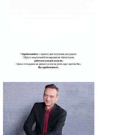
Пишите мне в личку из любой Тренинговой группы - если Вы
проходили групповые тренинги или в Скайп, если Вы
проходили Индивидуальные занятия. Стоимость 190К.
Кодовое слово: "Дмитрий, хочу стратегию "Спрэд квартальной
экспирации + недельная премия".
Бесплатно к Методу доступен МОДУЛЬ
"НАСТРОЙКА QUIK для FORTS ПОД
КЛЮЧ"
!
Зарабатывайте
с первого дня получения материала.
​! Ждать квартальной экспирации не обязательно,
работаем каждую неделю.
​! Даже если рынок не движется или не резко идет против Вас,
Вы зарабатываете.