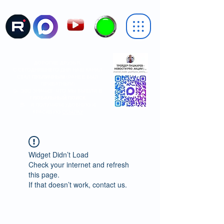
ДОРОГИЕ ДРУЗЬЯ,
С СЕГОДНЯШНЕГО ДНЯ НАШ КАНАЛ
СТАЛ
ПУБЛИЧНЫМ
(РАНЕЕ БЫЛ
ПРИВАТНЫМ)
🥳 ЭТО ЗНАЧИТ, ЧТО МЫ ВЫШЛИ В
ГЛОБАЛЬНЫЙ ПОИСК
😎 ...И ПОЛУЧИЛИ УДОБНУЮ И
КРАСИВУЮ
ССЫЛКУ
Widget Didn’t Load
Check your internet and refresh
this page.
If that doesn’t work, contact us.