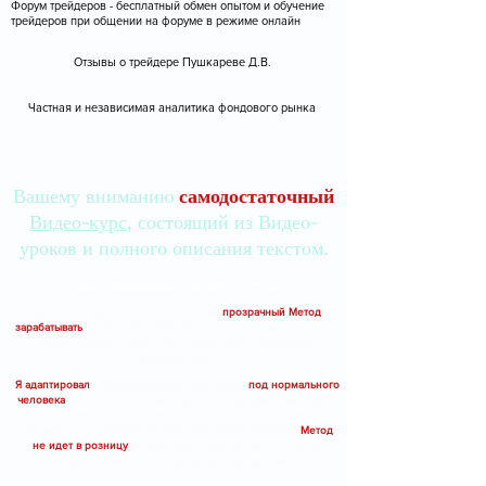
Форум трейдеров - бесплатный обмен опытом и обучение
трейдеров при общении на форуме в режиме онлайн
Отзывы о трейдере Пушкареве Д.В.
Частная и независимая аналитика фондового рынка
Вашему вниманию
самодостаточный
Видео-курс
, состоящий из Видео-
уроков и полного описания текстом.
МЕТОД доступен только для моих Учеников.
МЕТОД не является публичной офертой.
Друзья, прекрасный и максимально
прозрачный Метод
зарабатывать
на опционах еженедельно и ежеквартально БЕЗ
всяких "греков", "стрэддлов", "стренглов" и "опционных
калькуляторов".
Я адаптировал
искусство работы опционами
под нормального
человека
- достаточно Доски опционов и графика фьючерса -
в ваших терминалах (например, Квиках) это есть. Однако, есть
условие - этот человек должен быть моим Учеником.
Метод
не идет в розницу
, о нем будут знать те, кого я знаю по
совместной работе. Ограниченный круг лиц.