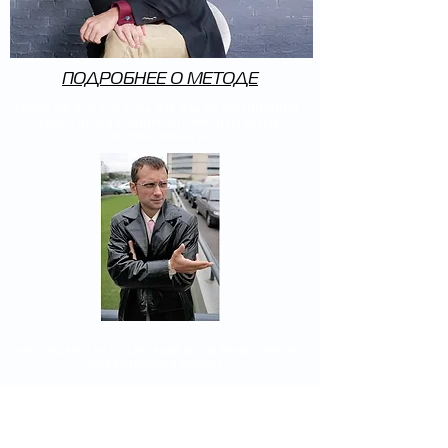
ПОДРОБНЕЕ О МЕТОДЕ
УРОКИ №9, №10, №11, №12 и №13: КАК НА ЭКСПИРАЦИЮ
УСТОЯТЬ ПЕРЕД МАНИПУЛЯТОРОМ И ИЗ УБЫТКА
СДЕЛАТЬ ПРИБЫЛЬ
КАК СПАСАТЬ СЧЕТ В СИТУАЦИИ КОГДА МАНИПУЛЯТОР
ЗАВЕЗ СТРАЙКИ В УБЫТОК
В ЭТИХ УРОКАХ НЕ ТОЛЬКО ТЕОРИЯ И ОБЪЯСНЕНИЯ
ЧТО ПРОИСХОДИТ, НО И КАК ДЕЙСТВОВАТЬ В
СИТУАЦИИ МАНИПУЛИРОВАНИЯ РЫНКОМ. ЧТО ДЕЛАТЬ
"ЗДЕСЬ И СЕЙЧАС", ЕСЛИ ПОРТФЕЛЬ ОКАЗАЛСЯ В
УБЫТКЕ. КАКИЕ ПОЗИЦИИ РЕЗАТЬ, В КАКОЙ СЕЙЧАС