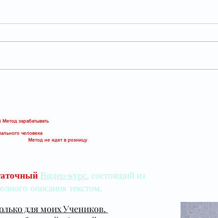
АКЦИЯ ИКС 5 СЕГОДНЯ
Инс
ПРОДОЛЖИЛА
коти
ОЖИДАЕМЫЙ НАМИ
неб
РОСТ
 Метод зарабатывать
на опционах еженедельно и ежеквартально БЕЗ всяких "греков", "стрэдд
ального человека
- достаточно Доски опционов и графика фьючерса - в ваших терминалах (нап
м Учеником.
Метод не идет в розницу
, о нем будут знать те, кого я знаю по совместной рабо
сли Вы проходили групповые тренинги или в Скайп, если Вы проходили Индивидуальные заня
стратегию "Спрэд квартальной экспирации + недельная премия".
таточный
Видео-курс
, состоящий из
олного описания текстом.
олько для моих Учеников.