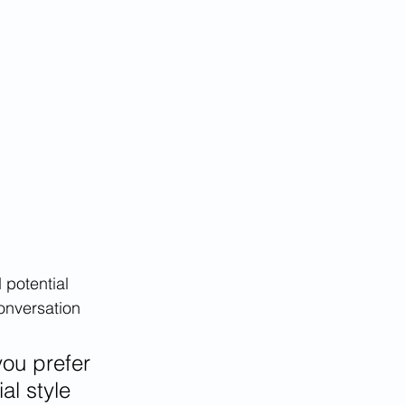
potential 
onversation 
ou prefer 
al style 