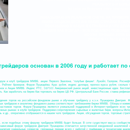
РЕАЛЬНОГО И БОЛЬ
(кстати, на будущее тоже пригодит
ПОКАЗЫВАЮ НА РЕАЛЬНОМ СЧЕТЕ, НА ПРИМЕРЕ
КВИКЕ ОПЦИОН ДЕСК И В КАКИЕ СТРАЙКИ Я П
ПОКАЗЫВАЮ В КАКИХ Я СТРАЙКАХ И ЧТО ДЕ
В ОБЩЕМ КАК ВСЕГДА - ВСЁ ПОД КЛЮЧ. ПОДОЙДЕТ
НО УЖЕ ПРОШЕЛ ХОТЯ Б
УРОКИ №11, №12 и №13 
рейдеров основан в 2006 году и работает по 
форум и клуб трейдеров ММВБ, акции Первого Эшелона, "голубые фишки": Лукойл, Газпром, Росн
 Рейтинг брокеров. Форум Пушкарёва. Курс рубля, индекс доллара, прогноз курса рубля, сколько 
ынок и Акции ММВБ. Индекс РТС, S&P500 Американский рынок акций, инвестиционные идеи. Бесплат
ть. Как заработать на бирже.Как торговать на бирже.ЦБ РФ, Центральный Банк России, ставка рефина
ждения торгов на российском фондовом рынке и обучение трейдингу у к.э.н. Пушкарева Дмитрия
ых трейдеров и аналитика фондового рынка соответствует требованиям биржи ММВБ. Обзоры и комм
частников торгов. Форум Пушкарева является уникальной поддержкой в Интернет-трейдинге всех т
ежных рынках в клубе трейдеров. Поддержки-сопротивления сырьевых и валютных бирж, вопросы Интер
ь и др., оперативно отображаются в нашем чате трейдеров. Акции, обсуждения торгов, торговые страт
их, если подобных этому форуму трейдеров ММВБ будет больше. В сети существует масса сообществ 
езависимый форум трейдеров Дмитрия Пушкарева отличается качественной ежедневной аналитикой 
 наличия уникальных сервисов, связанных прежде всего с работой с графиками и техническим анал