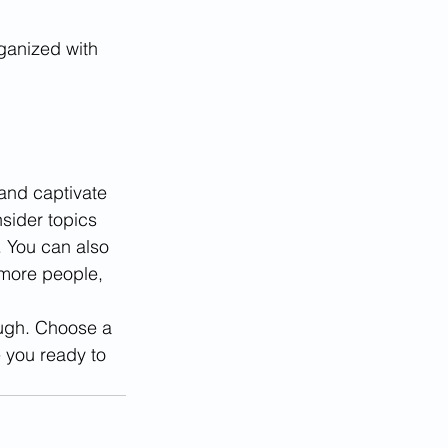
ganized with 
 and captivate 
sider topics 
. You can also 
 more people, 
ough. Choose a 
 you ready to 