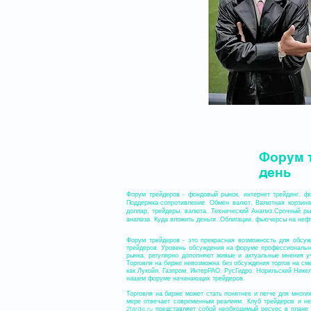
Форум т
день
Форум трейдеров - фондовый рынок, интернет трейдинг, 
Поддержка-сопротивление. Обмен валют, Валютная корзина.
доллар, трейдеры, валюта. Технический Анализ.Срочный р
анализа. Куда вложить деньги. Облигации, фьючерсы на неф
Форум трейдеров - это прекрасная возможность для обсу
трейдеров. Уровень обсуждения на форуме профессиональн
рынка, регулярно дополняют живые и актуальные мнения у
Торговля на бирже невозможна без обсуждения торгов на см
как Лукойл, Газпром, ИнтерРАО, РусГидро, Норильский Никел
нашем форуме начинающих трейдеров.
Торговля на бирже может стать понятнее и легче для мног
мере отвечает современным реалиям. Клуб трейдеров и н
2tarde.ru представляет собой необходимый ресурс в плане