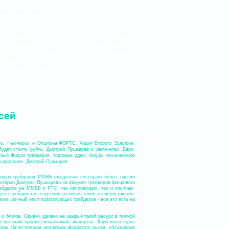
ШОГО СЧЕТА
ся - прием универсальный).
 МОИХ ПОЗИЦИЙ! ПОКАЗЫВАЮ ПРЯМО НА
ЕРЕКЛАДЫВАЮСЬ РЕАЛЬНЫМИ ДЕНЬГАМИ,
ЛАЮ В ПОДОБНЫХ СИТУАЦИЯХ ДАЛЬШЕ.
 ДЛЯ ТЕХ, КТО ПОКА НЕ СТАЛ ПАРТНЕРОМ,
Ы ОДИН ТРЕНИНГ.
- из
Практикума
сей
ефть. Фьючерсы и Опционы ФОРТС. Акции Второго Эшелона.
будет стоить рубль. Дмитрий Пушкарев о леммингах. Евро,
ный Форум трейдеров, торговые идеи. Фигуры технического
нсирования. Дмитрий Пушкарев.
. Форум трейдеров ММВБ ежедневно посещают более тысячи
ентарии Дмитрия Пушкарева на форуме трейдеров фондового
рейдеров на ММВБ и РТС, как начинающих, так и опытных.
нет-трейдинга и тенденции развития таких «голубых фишек»
егии, личный опыт практикующих трейдеров - все это есть на
и блогов. Однако, далеко не каждый такой ресурс в полной
и высоким профессионализмом экспертов. Клуб инвесторов
изом. Качественная аналитика фондового рынка, обсуждение