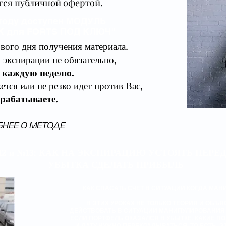
тся публичной офертой.
тоду доступен МОДУЛЬ
K для FORTS ПОД КЛЮЧ"
вого дня получения материала.
й экспирации не обязательно,
 каждую неделю.
ется или не резко идет против Вас,
рабатываете.
НЕЕ О МЕТОДЕ
 №12 и №13: КАК НА ЭКСПИРАЦИЮ УСТОЯТЬ ПЕР
УБЫТКА СДЕЛАТЬ ПРИБЫЛЬ
КАК СПАСАТЬ СЧЕТ В СИТУАЦИИ КОГДА МАН
В ЭТИХ УРОКАХ НЕ ТОЛЬКО ТЕОРИЯ И ОБЪЯ
ДЕЙСТВОВАТЬ В СИТУАЦИИ МАНИПУЛИРОВАНИЯ Р
ЕСЛИ ПОРТФЕЛЬ ОКАЗАЛСЯ В УБЫТКЕ. КАКИЕ ПО
И ДАТУ НУЖНО ПЕРЕКЛАДЫВАТЬСЯ. ТО ЕСТЬ, 