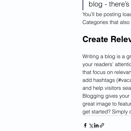
blog - there’s
You’ll be posting lo
Categories that also 
Create Rele
Writing a blog is a g
your readers’ attent
that focus on releva
add hashtags (#vaca
and help visitors sea
Blogging gives your 
great image to featu
get started? Simply 