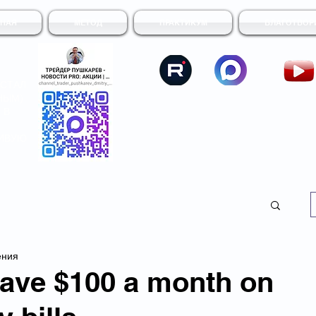
ВНАЯ
МЕТОД
ПРАКТИКУМ
БЛАГОТВОР
 СТАЛ
НЫМ)
 В
СИВУЮ
ения
ave $100 a month on