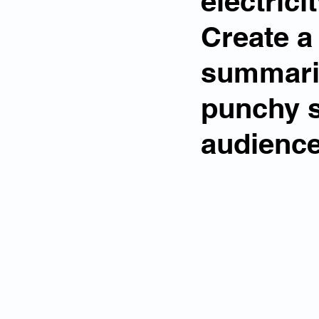
electricit
Create a 
summariz
punchy s
audience