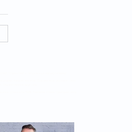
айд и дивиденды -
ровки ОГК-2 уходят в
о
лов", "стренглов" и "опционных калькуляторов".
ример, Квиках) это есть. Однако, есть условие - этот
те. Ограниченный круг лиц.
тия. Стоимость 190К. Кодовое слово: "Дмитрий, хочу