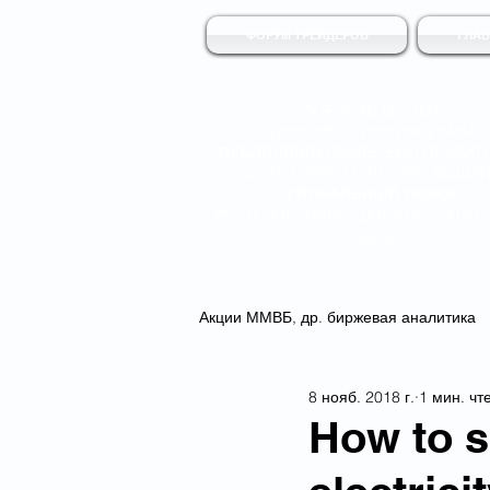
ФОРУМ ТРЕЙДЕРОВ
ГЛА
ДОРОГИЕ ДРУЗЬЯ,
С СЕГОДНЯШНЕГО ДНЯ НАШ КАНАЛ
ПУБЛИЧНЫМ
(РАНЕЕ БЫЛ ПРИВАТ
🥳 ЭТО ЗНАЧИТ, ЧТО МЫ ВЫШЛИ
ГЛОБАЛЬНЫЙ ПОИСК
😎 ...И ПОЛУЧИЛИ УДОБНУЮ И КРА
ССЫЛКУ
Акции ММВБ, др. биржевая аналитика
8 нояб. 2018 г.
1 мин. чт
How to s