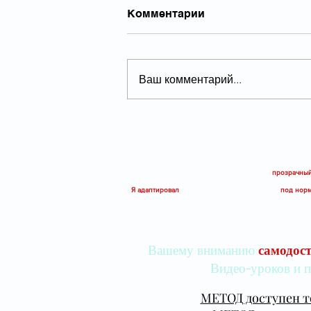
Комментарии
Ваш комментарий...
28.05.26 КРЕПКИЙ
МОНОПОЛИСТ С
ХОРОШИМИ
ДИВИДЕНДАМИ
Друзья, прекрасный и максимально
прозрачный
Я адаптировал
искусство работы опционами
под норм
человек должен быть мои
Пишите мне в личку из любой Тренинговой группы - е
Вашему вниманию
самодос
Видео-уроков и п
МЕТОД доступен т