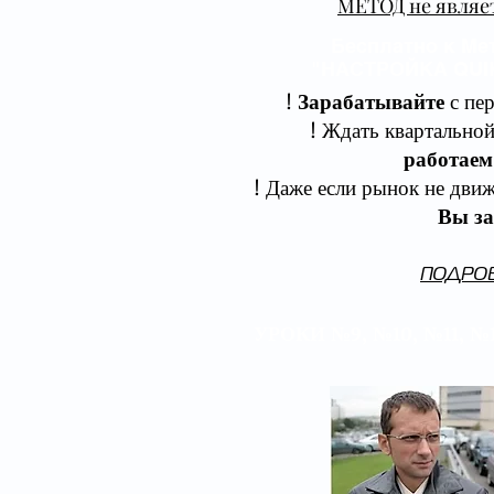
МЕТОД не являе
Бесплатно к Ме
"НАСТРОЙКА QUI
!
Зарабатывайте
с пер
​! Ждать квартально
работаем
​! Даже если рынок не движ
Вы за
ПОДРОБ
УРОКИ №9, №10, №11,