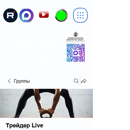
ДОРОГИЕ ДРУЗЬЯ,
С СЕГОДНЯШНЕГО ДНЯ НАШ КАНАЛ
СТАЛ
ПУБЛИЧНЫМ
(РАНЕЕ БЫЛ
ПРИВАТНЫМ)
🥳 ЭТО ЗНАЧИТ, ЧТО МЫ ВЫШЛИ В
ГЛОБАЛЬНЫЙ ПОИСК
😎 ...И ПОЛУЧИЛИ УДОБНУЮ И
КРАСИВУЮ
ССЫЛКУ
Группы
Трейдер Live