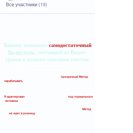
Все участники (19)
Вашему вниманию
самодостаточный
Видео-курс
, состоящий из Видео-
уроков и полного описания текстом.
МЕТОД доступен только для моих Учеников.
МЕТОД не является публичной офертой.
Друзья, прекрасный и максимально
прозрачный Метод
зарабатывать
на опционах еженедельно и ежеквартально БЕЗ
всяких "греков", "стрэддлов", "стренглов" и "опционных
калькуляторов".
Я адаптировал
искусство работы опционами
под нормального
человека
- достаточно Доски опционов и графика фьючерса -
в ваших терминалах (например, Квиках) это есть. Однако, есть
условие - этот человек должен быть моим Учеником.
Метод
не идет в розницу
, о нем будут знать те, кого я знаю по
совместной работе. Ограниченный круг лиц.
Пишите мне в личку из любой Тренинговой группы - если Вы
проходили групповые тренинги или в Скайп, если Вы