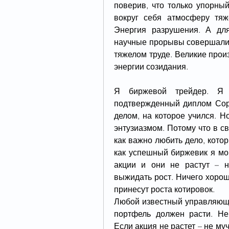
поверив, что только упорный
вокруг себя атмосферу тяже
Энергия разрушения. А для
научные прорывы совершались
тяжелом труде. Великие произ
энергии созидания.
Я биржевой трейдер. Я 
подтвержденный диплом Сорб
делом, на которое учился. Но
энтузиазмом. Потому что в с
как важно любить дело, котор
как успешный биржевик я мог
акции и они не растут – н
выжидать рост. Ничего хороше
принесут роста котировок.
Любой известный управляющи
портфель должен расти. Не
Если акция не растет – не му