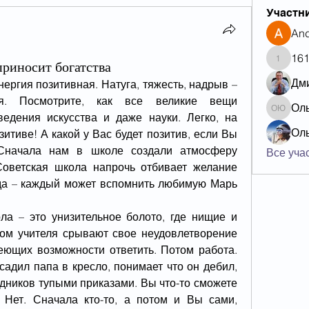
Участн
And
16
приносит богатства
161884
Дм
нергия позитивная. Натуга, тяжесть, надрыв – 
ая. Посмотрите, как все великие вещи 
Ол
Ольга 
ведения искусства и даже науки. Легко, на 
Ол
зитиве! А какой у Вас будет позитив, если Вы 
Сначала нам в школе создали атмосферу 
Все учас
Советская школа напрочь отбивает желание 
 да – каждый может вспомнить любимую Марь 
ла – это унизительное болото, где нищие и 
м учителя срывают свое неудовлетворение 
еющих возможности ответить. Потом работа. 
адил папа в кресло, понимает что он дебил, 
дников тупыми приказами. Вы что-то сможете 
 Нет. Сначала кто-то, а потом и Вы сами, 