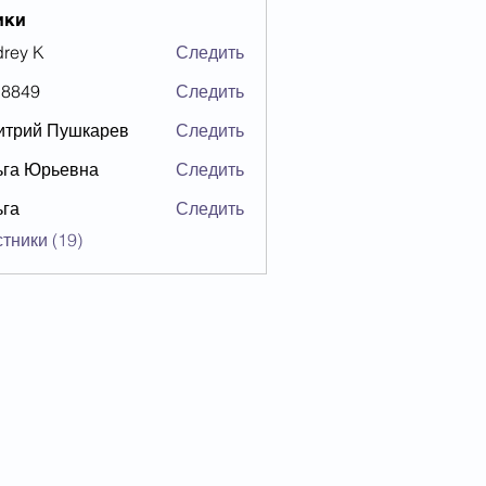
ики
rey K
Следить
18849
Следить
9
итрий Пушкарев
Следить
ьга Юрьевна
Следить
Юрьевна
ьга
Следить
тники (19)