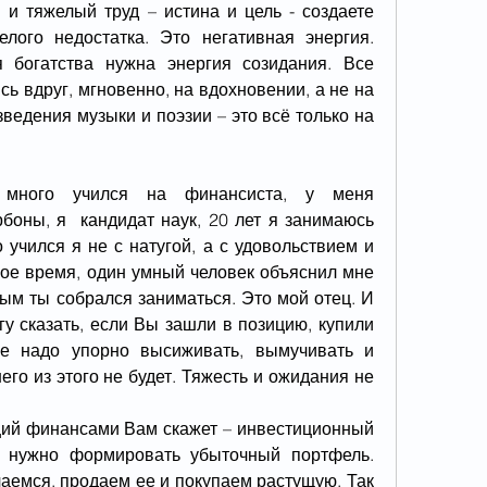
 и тяжелый труд – истина и цель - создаете 
лого недостатка. Это негативная энергия. 
 богатства нужна энергия созидания. Все 
 вдруг, мгновенно, на вдохновении, а не на 
ведения музыки и поэзии – это всё только на 
много учился на финансиста, у меня 
оны, я  кандидат наук, 20 лет я занимаюсь 
 учился я не с натугой, а с удовольствием и 
вое время, один умный человек объяснил мне 
ым ты собрался заниматься. Это мой отец. И 
у сказать, если Вы зашли в позицию, купили 
е надо упорно высиживать, вымучивать и 
го из этого не будет. Тяжесть и ожидания не 
й финансами Вам скажет – инвестиционный 
 нужно формировать убыточный портфель. 
чаемся, продаем ее и покупаем растущую. Так 