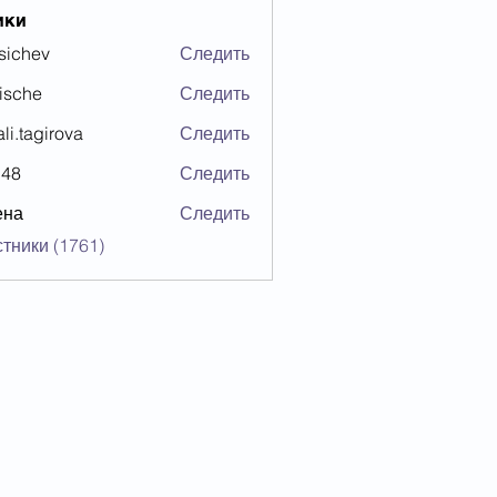
ики
sichev
Следить
ev
ische
Следить
ali.tagirova
Следить
agirova
b48
Следить
ена
Следить
стники (1761)