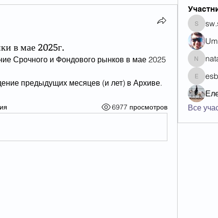
Участн
sw.
sw.sich
Um
и в мае 2025г.
nat
ие Срочного и Фондового рынков в мае 2025 
natali.t
es
esb48
ение предыдущих месяцев (и лет) в Архиве.
Ел
ия
6977 просмотров
Все уча