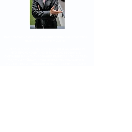
КАК СПАСАТЬ СЧЕТ В СИТУАЦИИ КОГДА МАНИПУЛЯТОР
ЗАВЕЗ СТРАЙКИ В УБЫТОК
В ЭТИХ УРОКАХ НЕ ТОЛЬКО ТЕОРИЯ И ОБЪЯСНЕНИЯ
ЧТО ПРОИСХОДИТ, НО И КАК ДЕЙСТВОВАТЬ В
СИТУАЦИИ МАНИПУЛИРОВАНИЯ РЫНКОМ. ЧТО ДЕЛАТЬ
"ЗДЕСЬ И СЕЙЧАС", ЕСЛИ ПОРТФЕЛЬ ОКАЗАЛСЯ В
УБЫТКЕ. КАКИЕ ПОЗИЦИИ РЕЗАТЬ, В КАКОЙ СЕЙЧАС
СТРАЙК И ДАТУ НУЖНО ПЕРЕКЛАДЫВАТЬСЯ. ТО ЕСТЬ,
ЭТО ТОРГОВАЯ КОНКРЕТИКА НА ПРИМЕРЕ РЕАЛЬНОГО
И БОЛЬШОГО СЧЕТА
(кстати, на будущее тоже пригодится - прием
универсальный).
ПОКАЗЫВАЮ НА РЕАЛЬНОМ СЧЕТЕ, НА ПРИМЕРЕ МОИХ
ПОЗИЦИЙ! ПОКАЗЫВАЮ ПРЯМО НА КВИКЕ ОПЦИОН
ДЕСК И В КАКИЕ СТРАЙКИ Я ПЕРЕКЛАДЫВАЮСЬ
РЕАЛЬНЫМИ ДЕНЬГАМИ, ПОКАЗЫВАЮ В КАКИХ Я
СТРАЙКАХ И ЧТО ДЕЛАЮ В ПОДОБНЫХ СИТУАЦИЯХ
ДАЛЬШЕ.
В ОБЩЕМ КАК ВСЕГДА - ВСЁ ПОД КЛЮЧ. ПОДОЙДЕТ ДЛЯ
ТЕХ, КТО ПОКА НЕ СТАЛ ПАРТНЕРОМ, НО УЖЕ ПРОШЕЛ
ХОТЯ БЫ ОДИН ТРЕНИНГ.
УРОКИ №11, №12 и №13 - из
Практикума