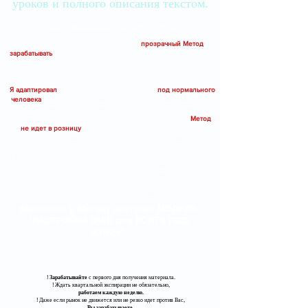
уроков и полного описания текстом.
МЕТОД доступен только для моих Учеников.
МЕТОД не является публичной офертой.
Друзья, прекрасный и максимально
прозрачный Метод
зарабатывать
на опционах еженедельно и ежеквартально БЕЗ
всяких "греков", "стрэддлов", "стренглов" и "опционных
калькуляторов".
Я адаптировал
искусство работы опционами
под нормального
человека
- достаточно Доски опционов и графика фьючерса -
в ваших терминалах (например, Квиках) это есть. Однако, есть
условие - этот человек должен быть моим Учеником.
Метод
не идет в розницу
, о нем будут знать те, кого я знаю по
совместной работе. Ограниченный круг лиц.
Пишите мне в личку из любой Тренинговой группы - если Вы
проходили групповые тренинги или в Скайп, если Вы
проходили Индивидуальные занятия. Стоимость 190К.
Кодовое слово: "Дмитрий, хочу стратегию "Спрэд квартальной
экспирации + недельная премия".
Бесплатно к Методу доступен МОДУЛЬ
"НАСТРОЙКА QUIK для FORTS ПОД
КЛЮЧ"
!
Зарабатывайте
с первого дня получения материала.
​! Ждать квартальной экспирации не обязательно,
работаем каждую неделю.
​! Даже если рынок не движется или не резко идет против Вас,
Вы зарабатываете.