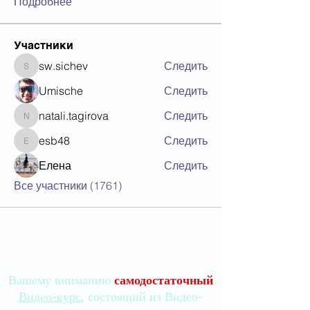
Подробнее
Участники
sw.sichev
Следить
sw.sichev
Umische
Следить
natali.tagirova
Следить
natali.tagirova
esb48
Следить
esb48
Елена
Следить
Все участники (1761)
Вашему вниманию
самодостаточный
Видео-курс
, состоящий из Видео-