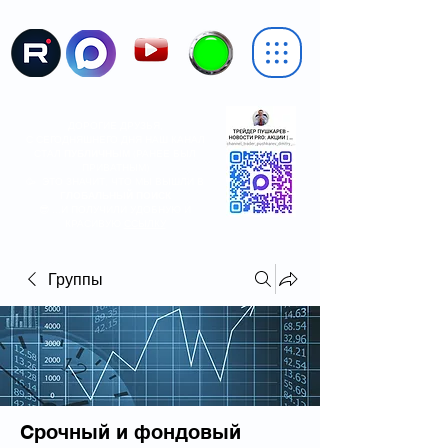
ДОРОГИЕ ДРУЗЬЯ,
С СЕГОДНЯШНЕГО ДНЯ НАШ КАНАЛ
СТАЛ
ПУБЛИЧНЫМ
(РАНЕЕ БЫЛ
ПРИВАТНЫМ)
🥳 ЭТО ЗНАЧИТ, ЧТО МЫ ВЫШЛИ В
ГЛОБАЛЬНЫЙ ПОИСК
😎 ...И ПОЛУЧИЛИ УДОБНУЮ И
КРАСИВУЮ
ССЫЛКУ
Группы
Срочный и фондовый