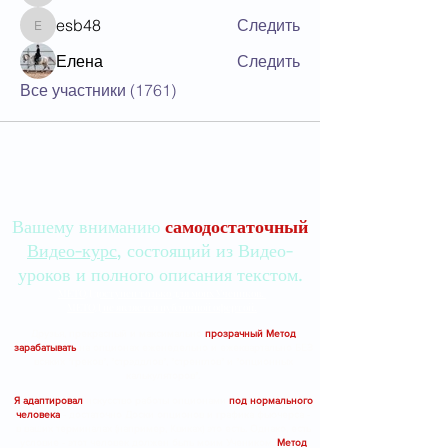
esb48
Следить
esb48
Елена
Следить
Все участники (1761)
Вашему вниманию
самодостаточный
Видео-курс
, состоящий из Видео-
уроков и полного описания текстом.
МЕТОД доступен только для моих Учеников.
МЕТОД не является публичной офертой.
Друзья, прекрасный и максимально
прозрачный Метод
зарабатывать
на опционах еженедельно и ежеквартально БЕЗ
всяких "греков", "стрэддлов", "стренглов" и "опционных
калькуляторов".
Я адаптировал
искусство работы опционами
под нормального
человека
- достаточно Доски опционов и графика фьючерса -
в ваших терминалах (например, Квиках) это есть. Однако, есть
условие - этот человек должен быть моим Учеником.
Метод