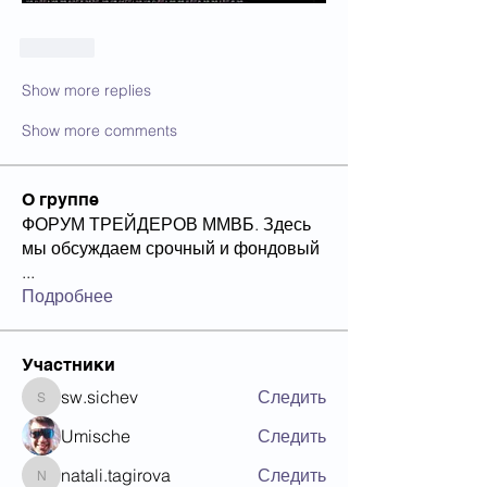
Like
Show more replies
Show more comments
О группе
ФОРУМ ТРЕЙДЕРОВ ММВБ. Здесь
мы обсуждаем срочный и фондовый
...
Подробнее
Участники
sw.sichev
Следить
sw.sichev
Umische
Следить
natali.tagirova
Следить
natali.tagirova