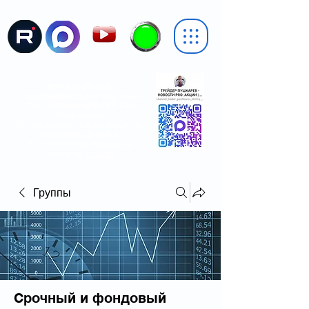
ДОРОГИЕ ДРУЗЬЯ,
С СЕГОДНЯШНЕГО ДНЯ НАШ КАНАЛ
СТАЛ
ПУБЛИЧНЫМ
(РАНЕЕ БЫЛ
ПРИВАТНЫМ)
🥳 ЭТО ЗНАЧИТ, ЧТО МЫ ВЫШЛИ В
ГЛОБАЛЬНЫЙ ПОИСК
😎 ...И ПОЛУЧИЛИ УДОБНУЮ И
КРАСИВУЮ
ССЫЛКУ
Группы
Срочный и фондовый