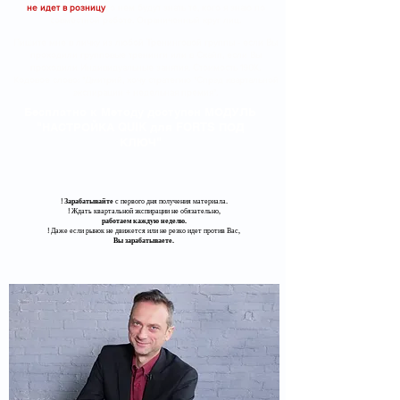
не идет в розницу
, о нем будут знать те, кого я знаю по
совместной работе. Ограниченный круг лиц.
Пишите мне в личку из любой Тренинговой группы - если Вы
проходили групповые тренинги или в Скайп, если Вы
проходили Индивидуальные занятия. Стоимость 190К.
Кодовое слово: "Дмитрий, хочу стратегию "Спрэд квартальной
экспирации + недельная премия".
Бесплатно к Методу доступен МОДУЛЬ
"НАСТРОЙКА QUIK для FORTS ПОД
КЛЮЧ"
!
Зарабатывайте
с первого дня получения материала.
​! Ждать квартальной экспирации не обязательно,
работаем каждую неделю.
​! Даже если рынок не движется или не резко идет против Вас,
Вы зарабатываете.