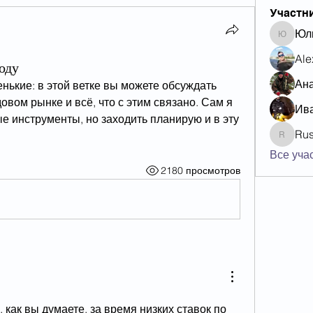
Участн
Юл
Юлия
Ale
оду
Ан
ькие: в этой ветке вы можете обсуждать 
вом рынке и всё, что с этим связано. Сам я 
Ив
ые инструменты, но заходить планирую и в эту 
Ru
Rustam
Все учас
2180 просмотров
ак вы думаете, за время низких ставок по 