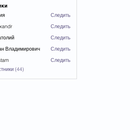
ики
ия
Следить
xandr
Следить
атолий
Следить
ан Владимирович
Следить
stam
Следить
тники (44)