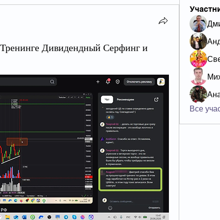
Участн
Дм
Ан
о Тренинге Дивидендный Серфинг и
Све
Мих
Ан
Все учас