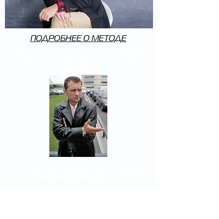
ПОДРОБНЕЕ О МЕТОДЕ
УРОКИ №9, №10, №11, №12 и №13: КАК НА ЭКСПИРАЦИЮ
УСТОЯТЬ ПЕРЕД МАНИПУЛЯТОРОМ И ИЗ УБЫТКА
СДЕЛАТЬ ПРИБЫЛЬ
КАК СПАСАТЬ СЧЕТ В СИТУАЦИИ КОГДА МАНИПУЛЯТОР
ЗАВЕЗ СТРАЙКИ В УБЫТОК
В ЭТИХ УРОКАХ НЕ ТОЛЬКО ТЕОРИЯ И ОБЪЯСНЕНИЯ
ЧТО ПРОИСХОДИТ, НО И КАК ДЕЙСТВОВАТЬ В
СИТУАЦИИ МАНИПУЛИРОВАНИЯ РЫНКОМ. ЧТО ДЕЛАТЬ
"ЗДЕСЬ И СЕЙЧАС", ЕСЛИ ПОРТФЕЛЬ ОКАЗАЛСЯ В
УБЫТКЕ. КАКИЕ ПОЗИЦИИ РЕЗАТЬ, В КАКОЙ СЕЙЧАС