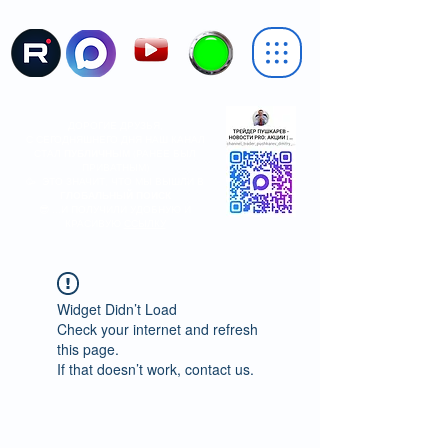
ДОРОГИЕ ДРУЗЬЯ,
С СЕГОДНЯШНЕГО ДНЯ НАШ КАНАЛ
СТАЛ
ПУБЛИЧНЫМ
(РАНЕЕ БЫЛ
ПРИВАТНЫМ)
🥳 ЭТО ЗНАЧИТ, ЧТО МЫ ВЫШЛИ В
ГЛОБАЛЬНЫЙ ПОИСК
😎 ...И ПОЛУЧИЛИ УДОБНУЮ И
КРАСИВУЮ
ССЫЛКУ
Widget Didn’t Load
Check your internet and refresh
this page.
If that doesn’t work, contact us.