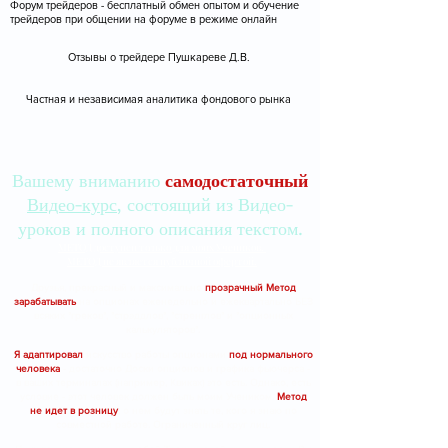
Форум трейдеров - бесплатный обмен опытом и обучение
трейдеров при общении на форуме в режиме онлайн
Отзывы о трейдере Пушкареве Д.В.
Частная и независимая аналитика фондового рынка
Вашему вниманию
самодостаточный
Видео-курс
, состоящий из Видео-
уроков и полного описания текстом.
МЕТОД доступен только для моих Учеников.
МЕТОД не является публичной офертой.
Друзья, прекрасный и максимально
прозрачный Метод
зарабатывать
на опционах еженедельно и ежеквартально БЕЗ
всяких "греков", "стрэддлов", "стренглов" и "опционных
калькуляторов".
Я адаптировал
искусство работы опционами
под нормального
человека
- достаточно Доски опционов и графика фьючерса -
в ваших терминалах (например, Квиках) это есть. Однако, есть
условие - этот человек должен быть моим Учеником.
Метод
не идет в розницу
, о нем будут знать те, кого я знаю по
совместной работе. Ограниченный круг лиц.