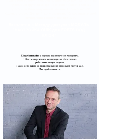
Пишите мне в личку из любой Тренинговой группы - если Вы
проходили групповые тренинги или в Скайп, если Вы
проходили Индивидуальные занятия. Стоимость 190К.
Кодовое слово: "Дмитрий, хочу стратегию "Спрэд квартальной
экспирации + недельная премия".
Бесплатно к Методу доступен МОДУЛЬ
"НАСТРОЙКА QUIK для FORTS ПОД
КЛЮЧ"
!
Зарабатывайте
с первого дня получения материала.
​! Ждать квартальной экспирации не обязательно,
работаем каждую неделю.
​! Даже если рынок не движется или не резко идет против Вас,
Вы зарабатываете.