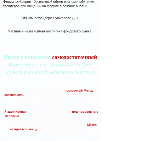
Форум трейдеров - бесплатный обмен опытом и обучение
трейдеров при общении на форуме в режиме онлайн
Отзывы о трейдере Пушкареве Д.В.
Частная и независимая аналитика фондового рынка
Вашему вниманию
самодостаточный
Видео-курс
, состоящий из Видео-
уроков и полного описания текстом.
МЕТОД доступен только для моих Учеников.
МЕТОД не является публичной офертой.
Друзья, прекрасный и максимально
прозрачный Метод
зарабатывать
на опционах еженедельно и ежеквартально БЕЗ
всяких "греков", "стрэддлов", "стренглов" и "опционных
калькуляторов".
Я адаптировал
искусство работы опционами
под нормального
человека
- достаточно Доски опционов и графика фьючерса -
в ваших терминалах (например, Квиках) это есть. Однако, есть
условие - этот человек должен быть моим Учеником.
Метод
не идет в розницу
, о нем будут знать те, кого я знаю по
совместной работе. Ограниченный круг лиц.