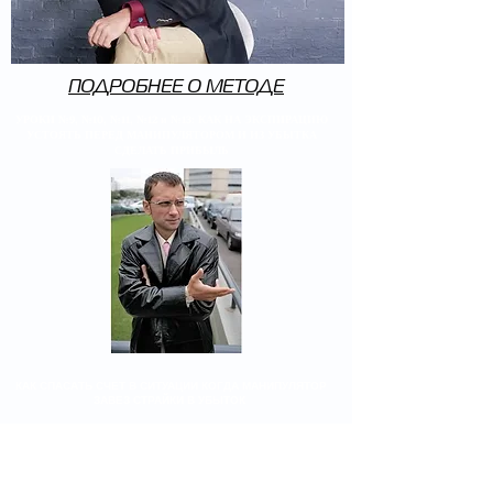
ПОДРОБНЕЕ О МЕТОДЕ
УРОКИ №9, №10, №11, №12 и №13: КАК НА ЭКСПИРАЦИЮ
УСТОЯТЬ ПЕРЕД МАНИПУЛЯТОРОМ И ИЗ УБЫТКА
СДЕЛАТЬ ПРИБЫЛЬ
КАК СПАСАТЬ СЧЕТ В СИТУАЦИИ КОГДА МАНИПУЛЯТОР
ЗАВЕЗ СТРАЙКИ В УБЫТОК
В ЭТИХ УРОКАХ НЕ ТОЛЬКО ТЕОРИЯ И ОБЪЯСНЕНИЯ
ЧТО ПРОИСХОДИТ, НО И КАК ДЕЙСТВОВАТЬ В
СИТУАЦИИ МАНИПУЛИРОВАНИЯ РЫНКОМ. ЧТО ДЕЛАТЬ
"ЗДЕСЬ И СЕЙЧАС", ЕСЛИ ПОРТФЕЛЬ ОКАЗАЛСЯ В
УБЫТКЕ. КАКИЕ ПОЗИЦИИ РЕЗАТЬ, В КАКОЙ СЕЙЧАС