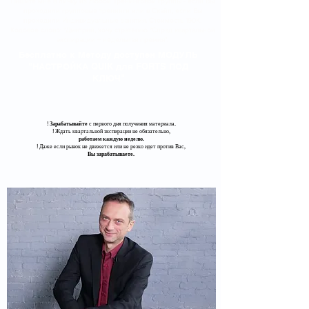
Пишите мне в личку из любой Тренинговой группы - если Вы
проходили групповые тренинги или в Скайп, если Вы
проходили Индивидуальные занятия. Стоимость 190К.
Кодовое слово: "Дмитрий, хочу стратегию "Спрэд квартальной
экспирации + недельная премия".
Бесплатно к Методу доступен МОДУЛЬ
"НАСТРОЙКА QUIK для FORTS ПОД
КЛЮЧ"
!
Зарабатывайте
с первого дня получения материала.
​! Ждать квартальной экспирации не обязательно,
работаем каждую неделю.
​! Даже если рынок не движется или не резко идет против Вас,
Вы зарабатываете.