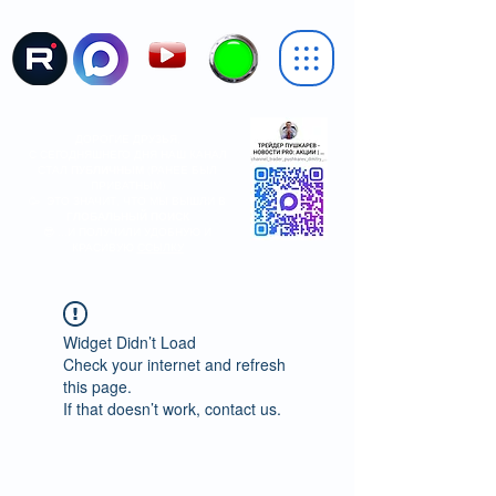
ДОРОГИЕ ДРУЗЬЯ,
С СЕГОДНЯШНЕГО ДНЯ НАШ КАНАЛ
СТАЛ
ПУБЛИЧНЫМ
(РАНЕЕ БЫЛ
ПРИВАТНЫМ)
🥳 ЭТО ЗНАЧИТ, ЧТО МЫ ВЫШЛИ В
ГЛОБАЛЬНЫЙ ПОИСК
😎 ...И ПОЛУЧИЛИ УДОБНУЮ И
КРАСИВУЮ
ССЫЛКУ
Widget Didn’t Load
Check your internet and refresh
this page.
If that doesn’t work, contact us.