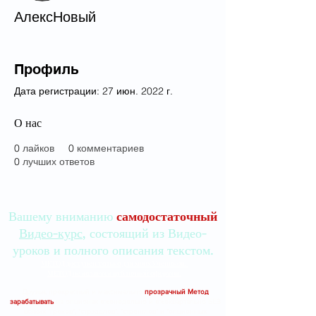
АлексНовый
Профиль
Дата регистрации: 27 июн. 2022 г.
О нас
0
лайков
0
комментариев
0
лучших ответов
Вашему вниманию
самодостаточный
Видео-курс
, состоящий из Видео-
уроков и полного описания текстом.
МЕТОД доступен только для моих Учеников.
МЕТОД не является публичной офертой.
Друзья, прекрасный и максимально
прозрачный Метод
зарабатывать
на опционах еженедельно и ежеквартально БЕЗ
всяких "греков", "стрэддлов", "стренглов" и "опционных