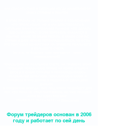
КАК СПАСАТЬ СЧЕТ В СИТУАЦИИ КОГДА МАНИПУЛЯТОР
ЗАВЕЗ СТРАЙКИ В УБЫТОК
В ЭТИХ УРОКАХ НЕ ТОЛЬКО ТЕОРИЯ И ОБЪЯСНЕНИЯ
ЧТО ПРОИСХОДИТ, НО И КАК ДЕЙСТВОВАТЬ В
СИТУАЦИИ МАНИПУЛИРОВАНИЯ РЫНКОМ. ЧТО ДЕЛАТЬ
"ЗДЕСЬ И СЕЙЧАС", ЕСЛИ ПОРТФЕЛЬ ОКАЗАЛСЯ В
УБЫТКЕ. КАКИЕ ПОЗИЦИИ РЕЗАТЬ, В КАКОЙ СЕЙЧАС
СТРАЙК И ДАТУ НУЖНО ПЕРЕКЛАДЫВАТЬСЯ. ТО ЕСТЬ,
ЭТО ТОРГОВАЯ КОНКРЕТИКА НА ПРИМЕРЕ РЕАЛЬНОГО
И БОЛЬШОГО СЧЕТА
(кстати, на будущее тоже пригодится - прием
универсальный).
ПОКАЗЫВАЮ НА РЕАЛЬНОМ СЧЕТЕ, НА ПРИМЕРЕ МОИХ
ПОЗИЦИЙ! ПОКАЗЫВАЮ ПРЯМО НА КВИКЕ ОПЦИОН
ДЕСК И В КАКИЕ СТРАЙКИ Я ПЕРЕКЛАДЫВАЮСЬ
РЕАЛЬНЫМИ ДЕНЬГАМИ, ПОКАЗЫВАЮ В КАКИХ Я
СТРАЙКАХ И ЧТО ДЕЛАЮ В ПОДОБНЫХ СИТУАЦИЯХ
ДАЛЬШЕ.
В ОБЩЕМ КАК ВСЕГДА - ВСЁ ПОД КЛЮЧ. ПОДОЙДЕТ ДЛЯ
ТЕХ, КТО ПОКА НЕ СТАЛ ПАРТНЕРОМ, НО УЖЕ ПРОШЕЛ
ХОТЯ БЫ ОДИН ТРЕНИНГ.
УРОКИ №11, №12 и №13 - из
Практикума
Форум трейдеров основан в 2006
году и работает по сей день
Форум трейдеров - фондовый рынок, интернет трейдинг, форум и клуб трейдеров ММВБ, акции Первого Эшелона, "голубые фишки": Лукойл, Газпром, Роснефть.
Фьючерсы и Опционы ФОРТС. Акции Второго Эшелона. Поддержка-сопротивление. Обмен валют, Валютная корзина. Рейтинг брокеров. Форум Пушкарёва. Курс рубля,
индекс доллара, прогноз курса рубля, сколько будет стоить рубль. Дмитрий Пушкарев о леммингах. Евро, доллар, трейдеры, валюта. Технический Анализ.Срочный
рынок и Акции ММВБ. Индекс РТС, S&P500 Американский рынок акций, инвестиционные идеи. Бесплатный Форум трейдеров, торговые идеи. Фигуры технического
анализа. Куда вложить деньги. Облигации, фьючерсы на нефть. Как заработать на бирже.Как торговать на бирже.ЦБ РФ, Центральный Банк России, ставка
рефинансирования. Дмитрий Пушкарев.