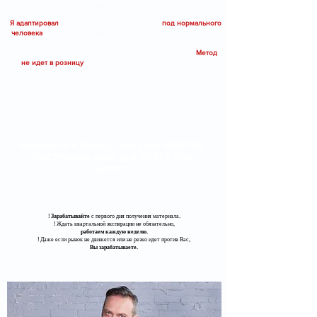
калькуляторов".
Я адаптировал
искусство работы опционами
под нормального
человека
- достаточно Доски опционов и графика фьючерса -
в ваших терминалах (например, Квиках) это есть. Однако, есть
условие - этот человек должен быть моим Учеником.
Метод
не идет в розницу
, о нем будут знать те, кого я знаю по
совместной работе. Ограниченный круг лиц.
Пишите мне в личку из любой Тренинговой группы - если Вы
проходили групповые тренинги или в Скайп, если Вы
проходили Индивидуальные занятия. Стоимость 190К.
Кодовое слово: "Дмитрий, хочу стратегию "Спрэд квартальной
экспирации + недельная премия".
Бесплатно к Методу доступен МОДУЛЬ
"НАСТРОЙКА QUIK для FORTS ПОД
КЛЮЧ"
!
Зарабатывайте
с первого дня получения материала.
​! Ждать квартальной экспирации не обязательно,
работаем каждую неделю.
​! Даже если рынок не движется или не резко идет против Вас,
Вы зарабатываете.