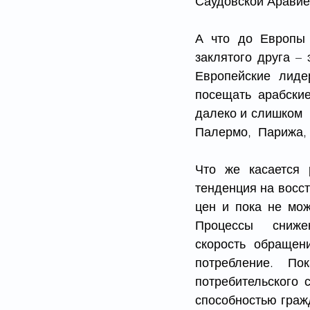
Саудовской Аравие
А что до Европы 
заклятого друга –
Европейские лиде
посещать арабские
далеко и слишком  
Палермо,  Парижа,
Что же касается 
тенденция на восс
цен и пока не мож
Процессы  сниже
скорость  обращен
потребление. По
потребительского 
способностью гражд