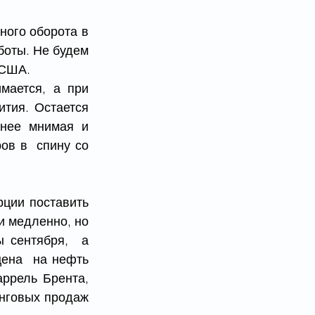
ого оборота в 
боты. Не будем 
 США. 
ается, а при 
тия. Остается 
ее мнимая и  
в в  спину со 
ции поставить 
 медленно, но  
сентября,  а 
ена  на нефть 
ррель Брента, 
нговых продаж 