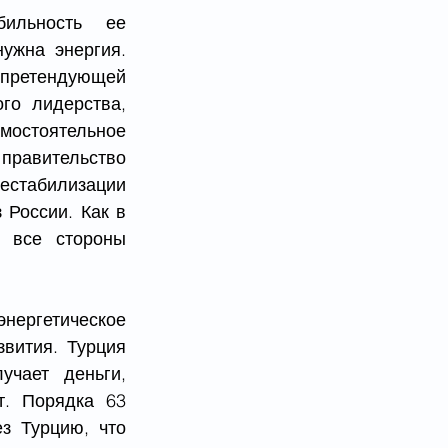
ильность ее 
ужна энергия. 
 претендующей 
о  лидерства, 
остоятельное 
правительство 
стабилизации 
России. Как в 
 все стороны 
ергетическое 
вития. Турция 
чает деньги, 
. Порядка 63 
 Турцию, что 