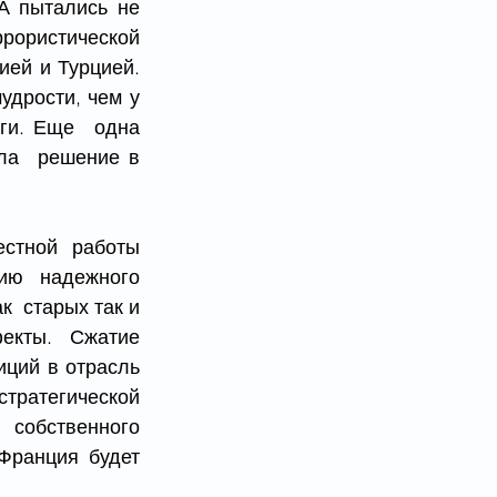
 пытались не 
рористической 
ей и Турцией. 
рости, чем у  
и. Еще  одна 
ла  решение в 
тной работы  
ю надежного  
  старых так и 
екты. Сжатие 
ций в отрасль 
тратегической 
собственного 
Франция будет 