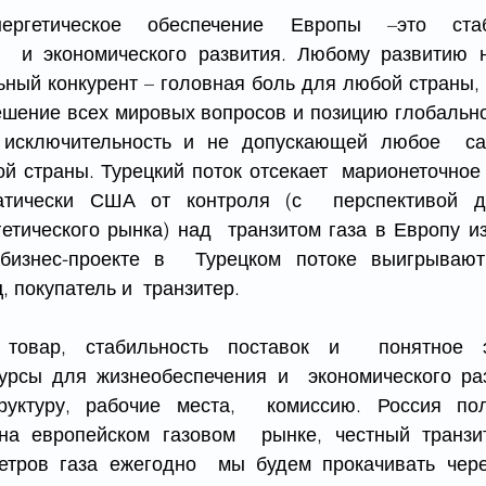
ргетическое обеспечение Европы –это стаб
  и экономического развития. Любому развитию н
ьный конкурент – головная боль для любой страны,
ешение всех мировых вопросов и позицию глобальног
исключительность и не допускающей любое  сам
й страны. Турецкий поток отсекает  марионеточное 
тически США от контроля (с  перспективой де
етического рынка) над  транзитом газа в Европу из 
изнес-проекте в  Турецком потоке выигрывают
, покупатель и  транзитер.
товар, стабильность поставок и  понятное эн
урсы для жизнеобеспечения и  экономического раз
руктуру, рабочие места,  комиссию. Россия полу
на европейском газовом  рынке, честный транзит
тров газа ежегодно  мы будем прокачивать через