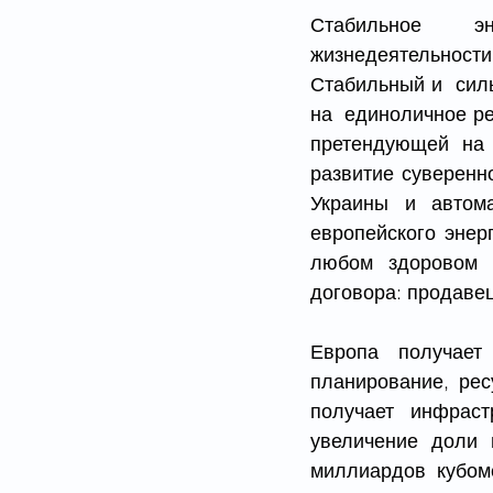
Стабильное  эне
жизнедеятельности
Стабильный и  сил
на  единоличное р
претендующей на 
развитие суверенно
Украины и автома
европейского энерг
любом здоровом б
договора: продавец
Европа получает 
планирование, рес
получает инфраст
увеличение доли 
миллиардов кубоме