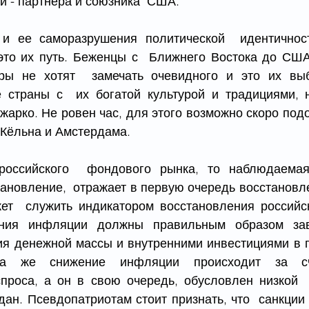
й - партнера и союзника  США.
и ее саморазрушения политической  идентичност
 это их путь. Беженцы с  Ближнего Востока до США
ры не хотят  замечать очевидного и это их вы
 страны с  их богатой культурой и традициями, н
жарко. Не ровен час, для этого возможно скоро подо
 Кёльна и Амстердама.
российского  фондового рынка, то наблюдаемая
тановление,  отражает в первую очередь восстановл
ет  служить индикатором восстановления российск
ния инфляции должны правильным образом завя
ия денежной массы и внутренними инвестициями в пр
ка же снижение инфляции происходит за сче
спроса, а он в свою очередь, обусловлен низкой  
ан. Псевдопатриотам стоит признать, что  санкции э