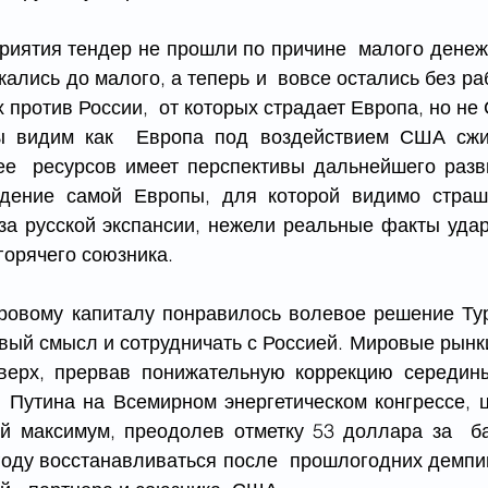
риятия тендер не прошли по причине  малого денежн
ались до малого, а теперь и  вовсе остались без ра
х против России,  от которых страдает Европа, но не
ы видим как  Европа под воздействием США сжим
ее  ресурсов имеет перспективы дальнейшего разви
дение самой Европы, для которой видимо страшн
за русской экспансии, нежели реальные факты ударо
горячего союзника.
ировому капиталу понравилось волевое решение Тур
авый смысл и сотрудничать с Россией. Мировые рынки
ерх, прервав понижательную коррекцию середины 
 Путина на Всемирном энергетическом конгрессе, ц
й максимум, преодолев отметку 53 доллара за  ба
году восстанавливаться после  прошлогодних демпи