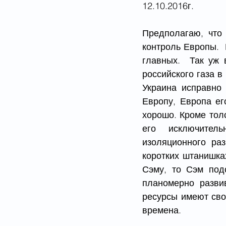
12.10.2016г.
Предполагаю, что 
контроль Европы.  
главных.  Так уж 
российского газа в
Украина исправно 
Европу, Европа ег
хорошо. Кроме толс
его  исключитель
изоляционного раз
коротких штанишках
Сэму, то Сэм под
планомерно развив
ресурсы имеют свой
времена.