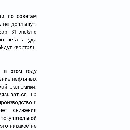
и по советам 
 не доплывут. 
бор. Я люблю 
о летать туда 
йдут кварталы 
 в этом году 
ение нефтяных 
ой экономики. 
зываться на 
оизводство и  
т снижения  
покупательной 
то никакое не 