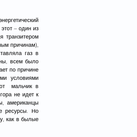
ергетический 
тот – один из 
 транзитером  
ым причинам), 
тавляла газ в 
ны, всем было 
ет по причине 
и условиями  
от  мальчик в 
ора не идет к 
, американцы 
е ресурсы. Но 
, как в былые 