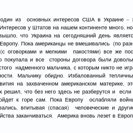
один из  основных интересов США в Украине – эн
Интересов у Штатов на нашем континенте много, но э
вышло, что Украина на сегодняшний день является
 Европу. Пока американцы не вмешивались  (по разн
(с оговорками и мелкими  пакостями) все же пос
о покупала и все  стороны договора были доволь
того  надменного мальчика, с которым никто не игра
ности. Мальчику обидно. Избалованный тепличным
вития на захваченном американском материке, эт
 решил, что без него здесь не разберутся и  если г
ойдет к горе сам. Пока Европу  ослабляли войны
ались, впитывая (спасая)  человеческие и други
ства заканчиваться.  Америка вновь лезет в Европу