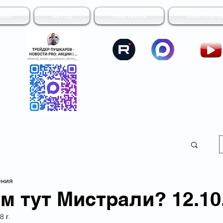
ВНАЯ
МЕТОД
ПРАКТИКУМ
БЛАГОТВОР
 СТАЛ
НЫМ)
 В
СИВУЮ
ения
ем тут Мистрали? 12.10
8 г.