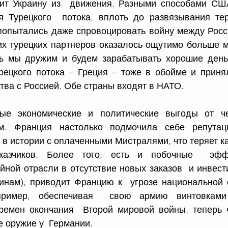
ит Украину из  движения. Разными способами США
я Турецкого  потока, вплоть до развязывания тер
 попытались даже спровоцировать войну между Росси
х турецких партнеров оказалось ощутимо больше муд
ь мы дружим и будем зарабатывать хорошие деньг
урецкого потока – Греция – тоже в обойме и приня
тва с Россией. Обе страны входят в НАТО.
ые экономические и политические выгоды от чес
. Франция настолько подмочила себе репутаци
в истории с оплаченными Мистралями, что теряет как
аказчиков. Более того, есть и побочные  эфф
ной отрасли в отсутствие новых заказов  и инвести
инам), приводит Францию к  угрозе национальной с
пример, обеспечивая  свою армию винтовками 
ремен окончания  Второй мировой войны, теперь 
е оружие у  Германии.