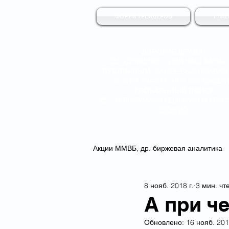
ФОРУМ ТРЕЙДЕРОВ
ГЛА
ДОРОГИЕ ДРУЗЬЯ,
С СЕГОДНЯШНЕГО ДНЯ НАШ КАНАЛ
ПУБЛИЧНЫМ
(РАНЕЕ БЫЛ ПРИВАТ
🥳 ЭТО ЗНАЧИТ, ЧТО МЫ ВЫШЛИ
ГЛОБАЛЬНЫЙ ПОИСК
😎 ...И ПОЛУЧИЛИ УДОБНУЮ И КРА
ССЫЛКУ
Акции ММВБ, др. биржевая аналитика
8 нояб. 2018 г.
3 мин. чт
А при ч
Обновлено:
16 нояб. 201