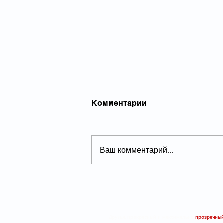
Комментарии
Ваш комментарий...
28.05.26 КРЕПКИЙ
МОНОПОЛИСТ С
ХОРОШИМИ
ДИВИДЕНДАМИ
Друзья, прекрасный и максимально
прозрачный