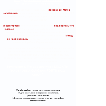
МЕТОД доступен только для моих Учеников.
МЕТОД не является публичной офертой.
Друзья, прекрасный и максимально
прозрачный Метод
зарабатывать
на опционах еженедельно и ежеквартально БЕЗ
всяких "греков", "стрэддлов", "стренглов" и "опционных
калькуляторов".
Я адаптировал
искусство работы опционами
под нормального
человека
- достаточно Доски опционов и графика фьючерса -
в ваших терминалах (например, Квиках) это есть. Однако, есть
условие - этот человек должен быть моим Учеником.
Метод
не идет в розницу
, о нем будут знать те, кого я знаю по
совместной работе. Ограниченный круг лиц.
Пишите мне в личку из любой Тренинговой группы - если Вы
проходили групповые тренинги или в Скайп, если Вы
проходили Индивидуальные занятия. Стоимость 190К.
Кодовое слово: "Дмитрий, хочу стратегию "Спрэд квартальной
экспирации + недельная премия".
Бесплатно к Методу доступен МОДУЛЬ
"НАСТРОЙКА QUIK для FORTS ПОД
КЛЮЧ"
!
Зарабатывайте
с первого дня получения материала.
​! Ждать квартальной экспирации не обязательно,
работаем каждую неделю.
​! Даже если рынок не движется или не резко идет против Вас,
Вы зарабатываете.