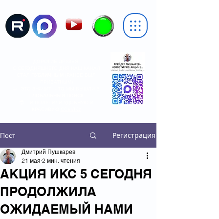
ДОРОГИЕ ДРУЗЬЯ,
С СЕГОДНЯШНЕГО ДНЯ НАШ КАНАЛ
СТАЛ
ПУБЛИЧНЫМ
(РАНЕЕ БЫЛ
ПРИВАТНЫМ)
🥳 ЭТО ЗНАЧИТ, ЧТО МЫ ВЫШЛИ В
ГЛОБАЛЬНЫЙ ПОИСК
😎 ...И ПОЛУЧИЛИ УДОБНУЮ И
КРАСИВУЮ
ССЫЛКУ
Регистрация
Пост
Дмитрий Пушкарев
21 мая
2 мин. чтения
АКЦИЯ ИКС 5 СЕГОДНЯ
ПРОДОЛЖИЛА
ОЖИДАЕМЫЙ НАМИ